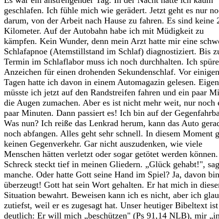
Es war ein anstrengender Tag. In der Nacht hatte ich kaum
geschlafen. Ich fühle mich wie gerädert. Jetzt geht es nur n
darum, von der Arbeit nach Hause zu fahren. Es sind keine 
Kilometer. Auf der Autobahn habe ich mit Müdigkeit zu
kämpfen. Kein Wunder, denn mein Arzt hatte mir eine schw
Schlafapnoe (Atemstillstand im Schlaf) diagnostiziert. Bis 
Termin im Schlaflabor muss ich noch durchhalten. Ich spüre
Anzeichen für einen drohenden Sekundenschlaf. Vor einige
Tagen hatte ich davon in einem Automagazin gelesen. Eigen
müsste ich jetzt auf den Randstreifen fahren und ein paar M
die Augen zumachen. Aber es ist nicht mehr weit, nur noch 
paar Minuten. Dann passiert es! Ich bin auf der Gegenfahrb
Was nun? Ich reiße das Lenkrad herum, kann das Auto gera
noch abfangen. Alles geht sehr schnell. In diesem Moment 
keinen Gegenverkehr. Gar nicht auszudenken, wie viele
Menschen hätten verletzt oder sogar getötet werden können.
Schreck steckt tief in meinen Gliedern. „Glück gehabt!", sa
manche. Oder hatte Gott seine Hand im Spiel? Ja, davon bin
überzeugt! Gott hat sein Wort gehalten. Er hat mich in diese
Situation bewahrt. Beweisen kann ich es nicht, aber ich gla
zutiefst, weil er es zugesagt hat. Unser heutiger Bibeltext ist
deutlich: Er will mich „beschützen" (Ps 91,14 NLB), mir „i